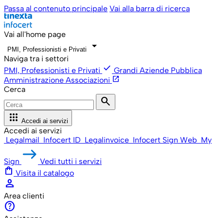
Passa al contenuto principale
Vai alla barra di ricerca
Vai all'home page
arrow_drop_down
PMI, Professionisti e Privati
Naviga tra i settori
check
PMI, Professionisti e Privati
Grandi Aziende
Pubblica
open_in_new
Amministrazione
Associazioni
Cerca
search
apps
Accedi ai servizi
Accedi ai servizi
Legalmail
Infocert ID
Legalinvoice
Infocert Sign Web
My
Sign
Vedi tutti i servizi
shopping_bag
Visita il catalogo
person
Area clienti
help