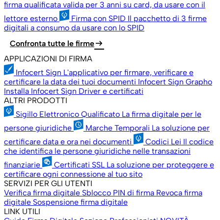
firma qualificata valida per 3 anni su card, da usare con il
lettore esterno
Firma con SPID
Il pacchetto di 3 firme
digitali a consumo da usare con lo SPID
arrow_right_alt
Confronta tutte le firme
APPLICAZIONI DI FIRMA
Infocert Sign
L'applicativo per firmare, verificare e
certificare la data dei tuoi documenti
Infocert Sign Grapho
Installa Infocert Sign
Driver e certificati
ALTRI PRODOTTI
Sigillo Elettronico Qualificato
La firma digitale per le
persone giuridiche
Marche Temporali
La soluzione per
certificare data e ora nei documenti
Codici Lei
Il codice
che identifica le persone giuridiche nelle transazioni
finanziarie
Certificati SSL
La soluzione per proteggere e
certificare ogni connessione al tuo sito
SERVIZI PER GLI UTENTI
Verifica firma digitale
Sblocco PIN di firma
Revoca firma
digitale
Sospensione firma digitale
LINK UTILI