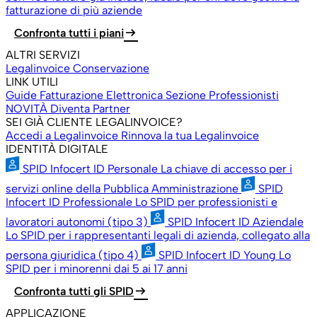
fatturazione di più aziende
arrow_right_alt
Confronta tutti i piani
ALTRI SERVIZI
Legalinvoice Conservazione
LINK UTILI
Guide Fatturazione Elettronica
Sezione Professionisti
NOVITÀ
Diventa Partner
SEI GIÀ CLIENTE LEGALINVOICE?
Accedi a Legalinvoice
Rinnova la tua Legalinvoice
IDENTITÀ DIGITALE
SPID Infocert ID Personale
La chiave di accesso per i
servizi online della Pubblica Amministrazione
SPID
Infocert ID Professionale
Lo SPID per professionisti e
lavoratori autonomi (tipo 3)
SPID Infocert ID Aziendale
Lo SPID per i rappresentanti legali di azienda, collegato alla
persona giuridica (tipo 4)
SPID Infocert ID Young
Lo
SPID per i minorenni dai 5 ai 17 anni
arrow_right_alt
Confronta tutti gli SPID
APPLICAZIONE