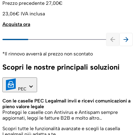
Prezzo precedente
27,00€
23,06€
IVA inclusa
Acquista ora
arrow_back
arrow_forward
*Il rinnovo avverrà al prezzo non scontato
Scopri le nostre principali soluzioni
keyboard_arrow_down
PEC
Con le caselle PEC Legalmail invii e ricevi comunicazioni a
pieno valore legale
Proteggi le caselle con Antivirus e Antispam sempre
aggiornati, leggi le fatture B2B e molto altro…
Scopri tutte le funzionalità avanzate e scegli la casella
Legalmail più adatta a te