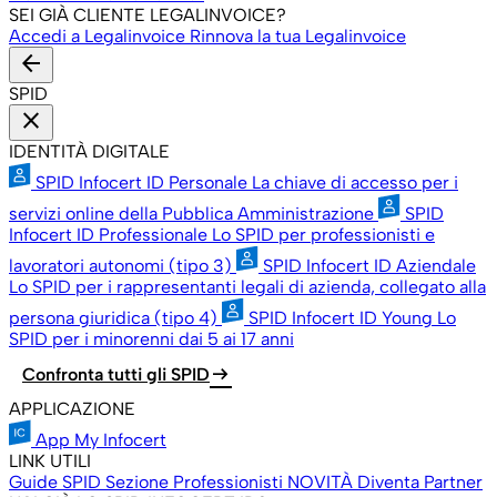
SEI GIÀ CLIENTE LEGALINVOICE?
Accedi a Legalinvoice
Rinnova la tua Legalinvoice
arrow_back
SPID
close
IDENTITÀ DIGITALE
SPID Infocert ID Personale
La chiave di accesso per i
servizi online della Pubblica Amministrazione
SPID
Infocert ID Professionale
Lo SPID per professionisti e
lavoratori autonomi (tipo 3)
SPID Infocert ID Aziendale
Lo SPID per i rappresentanti legali di azienda, collegato alla
persona giuridica (tipo 4)
SPID Infocert ID Young
Lo
SPID per i minorenni dai 5 ai 17 anni
arrow_right_alt
Confronta tutti gli SPID
APPLICAZIONE
App My Infocert
LINK UTILI
Guide SPID
Sezione Professionisti
NOVITÀ
Diventa Partner