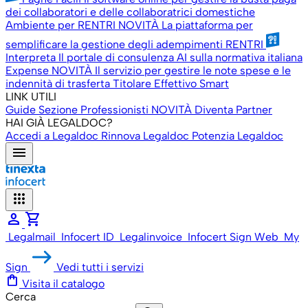
dei collaboratori e delle collaboratrici domestiche
Ambiente per RENTRI
NOVITÀ
La piattaforma per
semplificare la gestione degli adempimenti RENTRI
Interpreta
Il portale di consulenza AI sulla normativa italiana
Expense
NOVITÀ
Il servizio per gestire le note spese e le
indennità di trasferta
Titolare Effettivo Smart
LINK UTILI
Guide
Sezione Professionisti
NOVITÀ
Diventa Partner
HAI GIÀ LEGALDOC?
Accedi a Legaldoc
Rinnova Legaldoc
Potenzia Legaldoc
menu
apps
person
shopping_cart
Legalmail
Infocert ID
Legalinvoice
Infocert Sign Web
My
Sign
Vedi tutti i servizi
shopping_bag
Visita il catalogo
Cerca