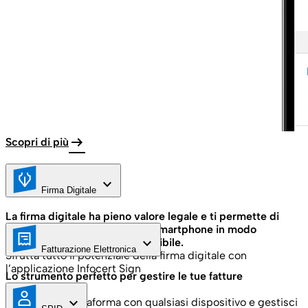
arrow_right_alt
Scopri di più
keyboard_arrow_down
Firma Digitale
La firma digitale ha pieno valore legale e ti permette di
firmare digitalmente da PC e smartphone in modo
keyboard_arrow_down
dematerializzato ed ecosostenibile.
Fatturazione Elettronica
Sfrutta tutto il potenziale della firma digitale con
l’applicazione Infocert Sign
Lo strumento perfetto per gestire le tue fatture
elettroniche
keyboard_arrow_down
Accedi alla piattaforma con qualsiasi dispositivo e gestisci