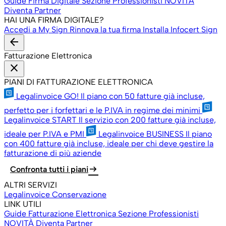
Guide Firma Digitale
Sezione Professionisti
NOVITÀ
Diventa Partner
HAI UNA FIRMA DIGITALE?
Accedi a My Sign
Rinnova la tua firma
Installa Infocert Sign
arrow_back
Fatturazione Elettronica
close
PIANI DI FATTURAZIONE ELETTRONICA
Legalinvoice GO!
Il piano con 50 fatture già incluse,
perfetto per i forfettari e le P.IVA in regime dei minimi
Legalinvoice START
Il servizio con 200 fatture già incluse,
ideale per P.IVA e PMI
Legalinvoice BUSINESS
Il piano
con 400 fatture già incluse, ideale per chi deve gestire la
fatturazione di più aziende
arrow_right_alt
Confronta tutti i piani
ALTRI SERVIZI
Legalinvoice Conservazione
LINK UTILI
Guide Fatturazione Elettronica
Sezione Professionisti
NOVITÀ
Diventa Partner