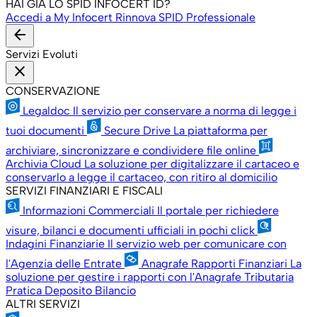
HAI GIÀ LO SPID INFOCERT ID?
Accedi a My Infocert
Rinnova SPID Professionale
arrow_back
Servizi Evoluti
close
CONSERVAZIONE
Legaldoc
Il servizio per conservare a norma di legge i
tuoi documenti
Secure Drive
La piattaforma per
archiviare, sincronizzare e condividere file online
Archivia Cloud
La soluzione per digitalizzare il cartaceo e
conservarlo a legge il cartaceo, con ritiro al domicilio
SERVIZI FINANZIARI E FISCALI
Informazioni Commerciali
Il portale per richiedere
visure, bilanci e documenti ufficiali in pochi click
Indagini Finanziarie
Il servizio web per comunicare con
l'Agenzia delle Entrate
Anagrafe Rapporti Finanziari
La
soluzione per gestire i rapporti con l'Anagrafe Tributaria
Pratica Deposito Bilancio
ALTRI SERVIZI