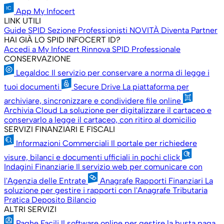
App My Infocert
LINK UTILI
Guide SPID
Sezione Professionisti
NOVITÀ
Diventa Partner
HAI GIÀ LO SPID INFOCERT ID?
Accedi a My Infocert
Rinnova SPID Professionale
CONSERVAZIONE
Legaldoc
Il servizio per conservare a norma di legge i
tuoi documenti
Secure Drive
La piattaforma per
archiviare, sincronizzare e condividere file online
Archivia Cloud
La soluzione per digitalizzare il cartaceo e
conservarlo a legge il cartaceo, con ritiro al domicilio
SERVIZI FINANZIARI E FISCALI
Informazioni Commerciali
Il portale per richiedere
visure, bilanci e documenti ufficiali in pochi click
Indagini Finanziarie
Il servizio web per comunicare con
l'Agenzia delle Entrate
Anagrafe Rapporti Finanziari
La
soluzione per gestire i rapporti con l'Anagrafe Tributaria
Pratica Deposito Bilancio
ALTRI SERVIZI
Paghe Facili
Il software online per gestire la busta paga