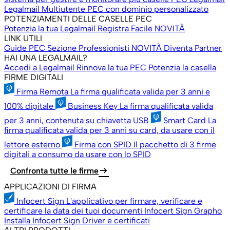
Legalmail Multiutente
PEC con dominio personalizzato
POTENZIAMENTI DELLE CASELLE PEC
Potenzia la tua Legalmail
Registra Facile
NOVITÀ
LINK UTILI
Guide PEC
Sezione Professionisti
NOVITÀ
Diventa Partner
HAI UNA LEGALMAIL?
Accedi a Legalmail
Rinnova la tua PEC
Potenzia la casella
FIRME DIGITALI
Firma Remota
La firma qualificata valida per 3 anni e
100% digitale
Business Key
La firma qualificata valida
per 3 anni, contenuta su chiavetta USB
Smart Card
La
firma qualificata valida per 3 anni su card, da usare con il
lettore esterno
Firma con SPID
Il pacchetto di 3 firme
digitali a consumo da usare con lo SPID
arrow_right_alt
Confronta tutte le firme
APPLICAZIONI DI FIRMA
Infocert Sign
L'applicativo per firmare, verificare e
certificare la data dei tuoi documenti
Infocert Sign Grapho
Installa Infocert Sign
Driver e certificati