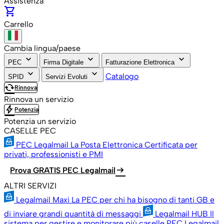
Assistenza
shopping_cart
Carrello
Cambia lingua/paese
keyboard_arrow_down
keyboard_arrow_down
keyboard_arrow_down
PEC
Firma Digitale
Fatturazione Elettronica
keyboard_arrow_down
keyboard_arrow_down
Catalogo
SPID
Servizi Evoluti
cached
Rinnova
Rinnova un servizio
bolt
Potenzia
Potenzia un servizio
CASELLE PEC
PEC Legalmail
La Posta Elettronica Certificata per
privati, professionisti e PMI
arrow_right_alt
Prova GRATIS PEC Legalmail
ALTRI SERVIZI
Legalmail Maxi
La PEC per chi ha bisogno di tanti GB e
di inviare grandi quantità di messaggi
Legalmail HUB
Il
sistema per gestire e monitorare più caselle PEC Legalmail