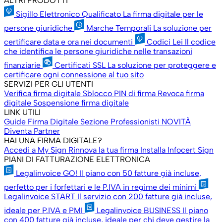
ALTRI PRODOTTI
Sigillo Elettronico Qualificato
La firma digitale per le
persone giuridiche
Marche Temporali
La soluzione per
certificare data e ora nei documenti
Codici Lei
Il codice
che identifica le persone giuridiche nelle transazioni
finanziarie
Certificati SSL
La soluzione per proteggere e
certificare ogni connessione al tuo sito
SERVIZI PER GLI UTENTI
Verifica firma digitale
Sblocco PIN di firma
Revoca firma
digitale
Sospensione firma digitale
LINK UTILI
Guide Firma Digitale
Sezione Professionisti
NOVITÀ
Diventa Partner
HAI UNA FIRMA DIGITALE?
Accedi a My Sign
Rinnova la tua firma
Installa Infocert Sign
PIANI DI FATTURAZIONE ELETTRONICA
Legalinvoice GO!
Il piano con 50 fatture già incluse,
perfetto per i forfettari e le P.IVA in regime dei minimi
Legalinvoice START
Il servizio con 200 fatture già incluse,
ideale per P.IVA e PMI
Legalinvoice BUSINESS
Il piano
con 400 fatture già incluse, ideale per chi deve gestire la