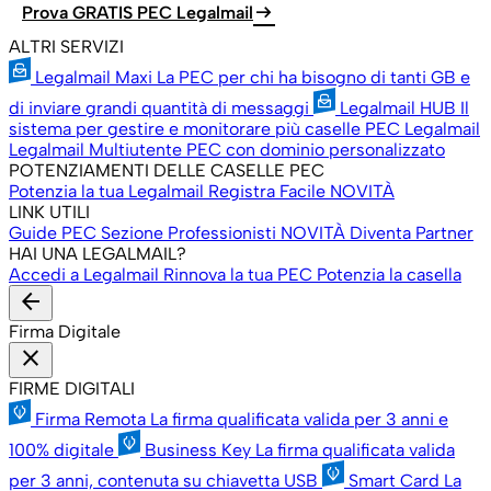
arrow_right_alt
Prova GRATIS PEC Legalmail
ALTRI SERVIZI
Legalmail Maxi
La PEC per chi ha bisogno di tanti GB e
di inviare grandi quantità di messaggi
Legalmail HUB
Il
sistema per gestire e monitorare più caselle PEC Legalmail
Legalmail Multiutente
PEC con dominio personalizzato
POTENZIAMENTI DELLE CASELLE PEC
Potenzia la tua Legalmail
Registra Facile
NOVITÀ
LINK UTILI
Guide PEC
Sezione Professionisti
NOVITÀ
Diventa Partner
HAI UNA LEGALMAIL?
Accedi a Legalmail
Rinnova la tua PEC
Potenzia la casella
arrow_back
Firma Digitale
close
FIRME DIGITALI
Firma Remota
La firma qualificata valida per 3 anni e
100% digitale
Business Key
La firma qualificata valida
per 3 anni, contenuta su chiavetta USB
Smart Card
La