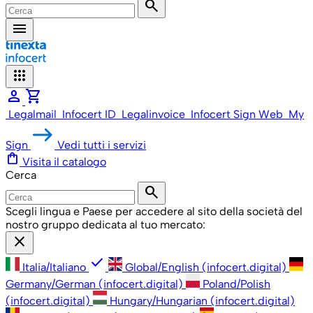
search
menu
apps
person
shopping_cart
Legalmail
Infocert ID
Legalinvoice
Infocert Sign Web
My
Sign
Vedi tutti i servizi
shopping_bag
Visita il catalogo
Cerca
search
Scegli lingua e Paese per accedere al sito della società del
nostro gruppo dedicata al tuo mercato:
close
check
Italia/Italiano
Global/English (infocert.digital)
Germany/German (infocert.digital)
Poland/Polish
(infocert.digital)
Hungary/Hungarian (infocert.digital)