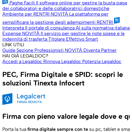
Paghe Facili
Il software online per gestire la busta paga
dei collaboratori e delle collaboratrici domestiche
Ambiente per RENTRI
NOVITÀ
La piattaforma per
semplificare la gestione degli adempimenti RENTRI
Interpreta
Il portale di consulenza AI sulla normativa italiana
Expense
NOVITÀ
Il servizio per gestire le note spese e le
indennità di trasferta
Titolare Effettivo Smart
LINK UTILI
Guide
Sezione Professionisti
NOVITÀ
Diventa Partner
HAI GIÀ LEGALDOC?
Accedi a Legaldoc
Rinnova Legaldoc
Potenzia Legaldoc
PEC, Firma Digitale e SPID: scopri le
soluzioni Tinexta Infocert
Firma con pieno valore legale dove e q
A
Porta la tua
firma digitale sempre con te
su pc, tablet e smar