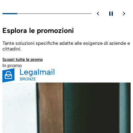
chevron_backward
pause
chevron_forward
Esplora le promozioni
Tante soluzioni specifiche adatte alle esigenze di aziende e
cittadini.
Scopri tutte le promo
In promo