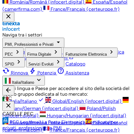
România/Română (infocert.digital)
España/Español
(camerfirma.com)
France/Français (certeurope.fr)
close
Naviga tra i settori
arrow_drop_down
PMI, Professionisti e Privati
check
keyboard_arrow_right
keyboard_arrow_right
keyboard_arrow_right
PMI, Professionisti e Privati
Grandi Aziende
Pubblica
PEC
Firma Digitale
Fatturazione Elettronica
open_in_new
Amministrazione
Associazioni
keyboard_arrow_right
keyboard_arrow_right
Catalogo
SPID
Servizi Evoluti
cached
bolt
help
Rinnova
Potenzia
Assistenza
keyboard_arrow_down
Italia/Italiano
Scegli lingua e Paese per accedere al sito della società del
arrow_back
nostro gruppo dedicata al tuo mercato:
PEC
check
Italia/Italiano
Global/English (infocert.digital)
close
Germany/German (infocert.digital)
Poland/Polish
CASELLE PEC
(infocert.digital)
Hungary/Hungarian (infocert.digital)
PEC Legalmail
La Posta Elettronica Certificata per
România/Română (infocert.digital)
España/Español
privati, professionisti e PMI
(camerfirma.com)
France/Français (certeurope.fr)