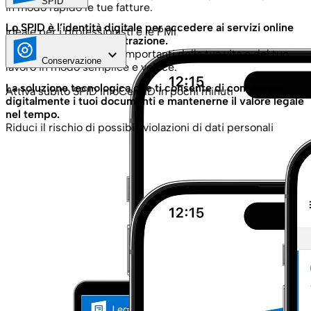
SPID
in modo rapido le tue fatture.
Lo SPID è l’identità digitale per accedere ai servizi online
Ideale per i professionisti e le PMI
della Pubblica Amministrazione.
keyboard_arrow_down
Gestisci gli aspetti più importanti della tua vita e del tuo
Conservazione
lavoro in modo semplice e veloce.
La soluzione tecnologica che ti consente di conservare
Attiva subito SPID InfoCert ID in pochi minuti
digitalmente i tuoi documenti e mantenerne il valore legale
nel tempo.
Riduci il rischio di possibili violazioni di dati personali