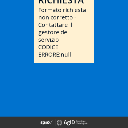
Formato richiesta
non corretto -
Contattare il
gestore del
servizio
CODICE
ERRORE:null